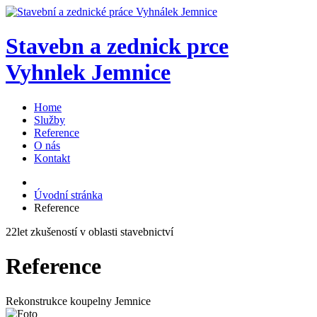
S
t
a
v
e
b
n
a
z
e
d
n
i
c
k
p
r
c
e
V
y
h
n
l
e
k
J
e
m
n
i
c
e
Home
Služby
Reference
O nás
Kontakt
Úvodní stránka
Reference
22
let zkušeností v oblasti stavebnictví
Reference
Rekonstrukce koupelny Jemnice